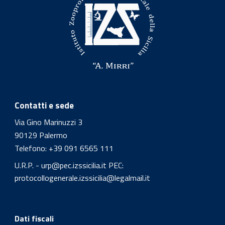
Contatti e sede
Via Gino Marinuzzi 3
90129 Palermo
Telefono:
+39 091 6565 111
U.R.P. - urp@pec.izssicilia.it
PEC:
protocollogenerale.izssicilia@legalmail.it
Dati fiscali