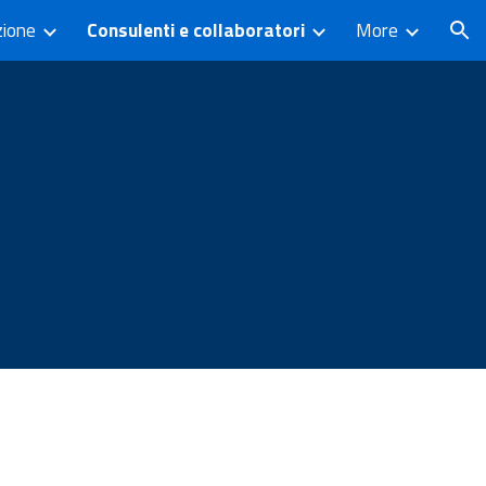
zione
Consulenti e collaboratori
More
ion