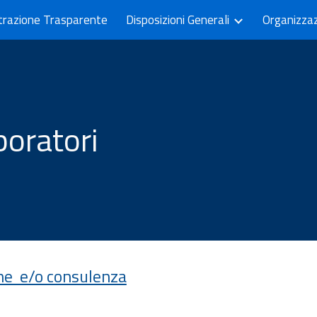
trazione Trasparente
Disposizioni Generali
Organizza
ip to main content
Skip to navigat
boratori
ione e/o consulenza