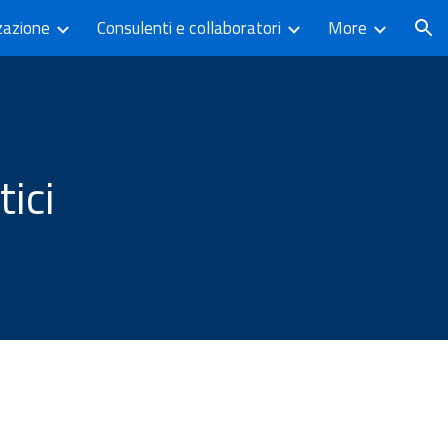
zazione
Consulenti e collaboratori
More
ion
ici