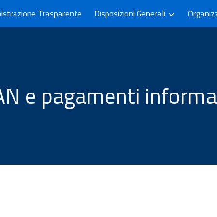
istrazione Trasparente
Disposizioni Generali
Organiz
ip to main content
Skip to navigat
AN e pagamenti informat