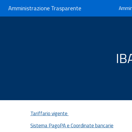
Amministrazione Trasparente
Ammin
Sk
IB
Tariffario vigente
Sistema PagoPA e Coordinate bancarie