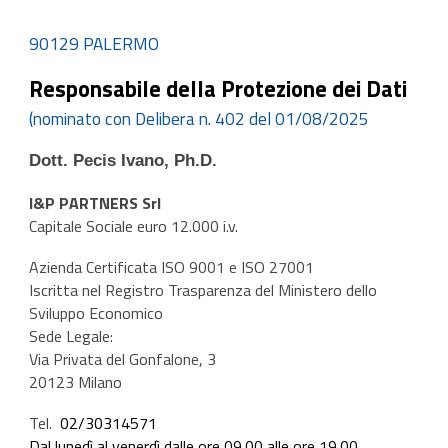
90129 PALERMO
Responsabile della Protezione dei Dati
(nominato con Delibera n.
402
del
01/08/2025
Dott. Pecis Ivano, Ph.D.
I&P PARTNERS Srl
Capitale Sociale euro 12.000 i.v.
Azienda Certificata ISO 9001 e ISO 27001
Iscritta
nel Registro Trasparenza del Ministero dello
Sviluppo Economico
Sede Legale:
Via Privata del Gonfalone, 3
20123 Milano
Tel.
02/30314571
Dal lunedì al venerdì dalle ore 09.00 alle ore 19.00