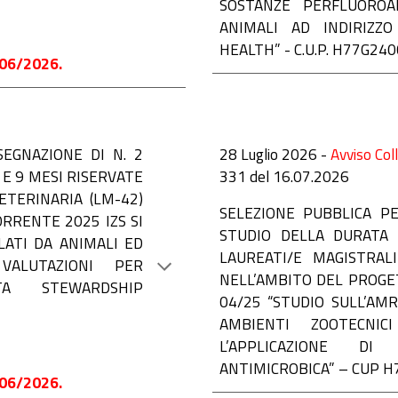
SOSTANZE PERFLUOROAL
ANIMALI AD INDIRIZZ
HEALTH” - C.U.P. H77G24
06/2026.
SEGNAZIONE DI N. 2
2
8
Luglio 2026 -
Avviso Col
 E 9 MESI RISERVATE
33
1
del 16.07.2026
ETERINARIA (LM-42)
SELEZIONE PUBBLICA PE
RRENTE 2025 IZS SI
STUDIO DELLA DURATA 
LATI DA ANIMALI ED
LAUREATI/E MAGISTRALI
VALUTAZIONI PER
NELL’AMBITO DEL PROGET
TA STEWARDSHIP
04/25 “STUDIO SULL’AMR
AMBIENTI ZOOTECNIC
L’APPLICAZIONE D
ANTIMICROBICA” – CUP 
06/2026.