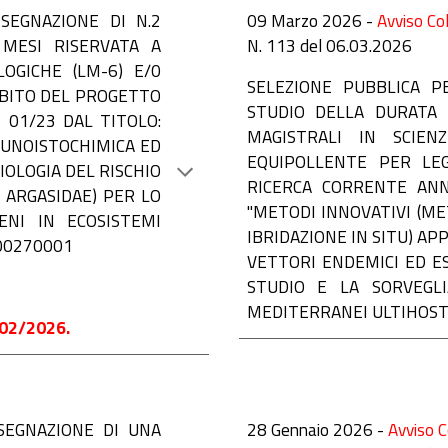
SSEGNAZIONE DI N.2
09 Marzo 2026 -
Avviso Col
MESI RISERVATA A
N.
113 del 06.03.2026
LOGICHE (LM-6) E/0
S
ELEZIONE PUBBLICA PE
MBITO DEL PROGETTO
STUDIO DELLA DURATA 
 01/23 DAL TITOLO:
MAGISTRALI IN SCIEN
MUNOISTOCHIMICA ED
EQUIPOLLENTE PER LE
MIOLOGIA DEL RISCHIO
RICERCA CORRENTE ANNO
E ARGASIDAE) PER LO
"METODI INNOVATIVI (M
ENI IN ECOSISTEMI
IBRIDAZIONE IN SITU) AP
000270001
VETTORI ENDEMICI ED ES
STUDIO E LA SORVEGLI
MEDITERRANEI ULTIHOST"
02/2026.
SSEGNAZIONE DI UNA
2
8
Gennaio 2026 -
Avviso C