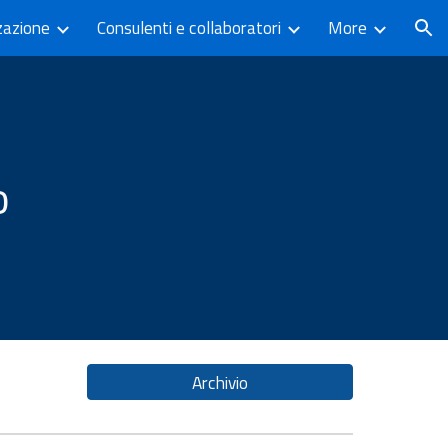
zazione
Consulenti e collaboratori
More
ion
io
Archivio