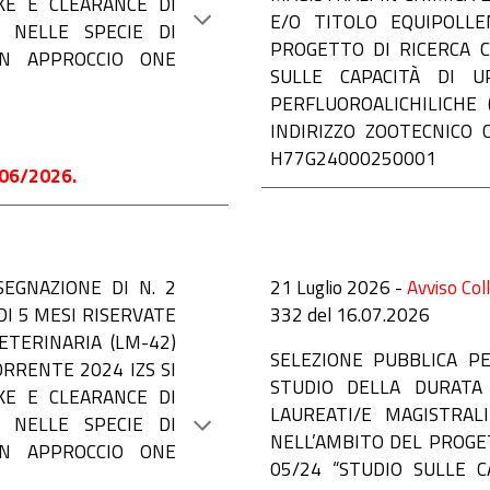
KE E CLEARANCE DI
E/O TITOLO EQUIPOLL
) NELLE SPECIE DI
PROGETTO DI RICERCA C
ON APPROCCIO ONE
SULLE CAPACITÀ DI U
PERFLUOROALICHILICHE 
INDIRIZZO ZOOTECNICO 
H77G24000250001
06/2026.
SEGNAZIONE DI N. 2
21 Luglio 2026 -
Avviso Col
DI 5 MESI RISERVATE
33
2
del 16.07.2026
ETERINARIA (LM-42)
S
ELEZIONE PUBBLICA P
RRENTE 2024 IZS SI
STUDIO DELLA DURATA
KE E CLEARANCE DI
LAUREATI/E MAGISTRALI
) NELLE SPECIE DI
NELL’AMBITO DEL PROGET
ON APPROCCIO ONE
05/24 “STUDIO SULLE C