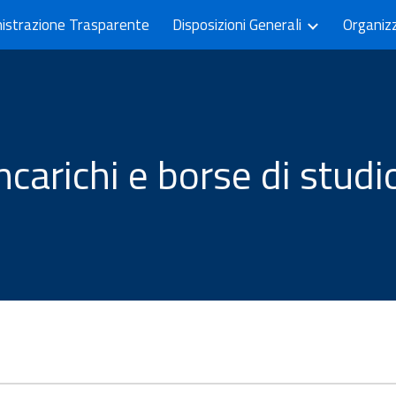
istrazione Trasparente
Disposizioni Generali
Organiz
ip to main content
Skip to navigat
ncarichi e borse di stud