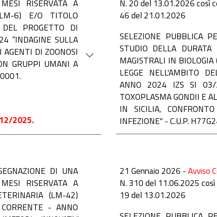
MESI RISERVATA A
N.
20
del 1
3
.0
1
.202
6
così 
(LM-6) E/O TITOLO
46
del
21
.01.2026
 DEL PROGETTO DI
SELEZIONE PUBBLICA PE
24 “INDAGINE SULLA
STUDIO DELLA DURATA 
I AGENTI DI ZOONOSI
MAGISTRALI IN BIOLOGIA
CON GRUPPI UMANI A
LEGGE NELL'AMBITO D
30001.
ANNO 2024 IZS SI 03/
TOXOPLASMA GONDII E ALT
IN SICILIA, CONFRONT
12/2025.
INFEZIONE" - C.U.P. H77
SSEGNAZIONE DI UNA
21 Gennaio 2026 -
Avviso C
MESI RISERVATA A
N. 310
del 11.06.2025 cos
TERINARIA (LM-42)
19 del 13.01.2026
A CORRENTE - ANNO
SELEZIONE PUBBLICA PE