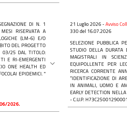
SEGNAZIONE DI N. 1
21
Luglio
2026 -
Avviso Col
 MESI RISERVATA A
330
del
16
.0
7
.2026
LOGICHE (LM-6) E/O
S
ELEZIONE PUBBLICA P
MBITO DEL PROGETTO
STUDIO DELLA DURATA D
 03/25 DAL TITOLO:
MAGISTRALI IN SCIEN
NTI E RI-EMERGENTI
EQUIPOLLENTE PER LE
CIO ONE HEALTH ED
RICERCA CORRENTE ANNO
OCOLAI EPIDEMICI. "
“IDENTIFICAZIONE DI A
IN ANIMALI, UOMO E A
EARLY DETECTION NELLA 
- C.U.P. H73C2500129000
06/2026.