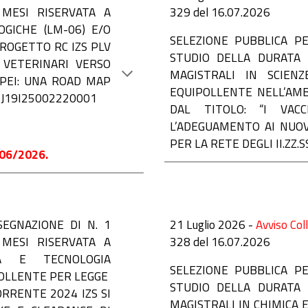
MESI RISERVATA A
3
29
del 16.07.2026
OGICHE (LM-06) E/O
S
ELEZIONE PUBBLICA P
ROGETTO RC IZS PLV
STUDIO DELLA DURATA 
I VETERINARI VERSO
MAGISTRALI IN SCIENZ
OPEI: UNA ROAD MAP
EQUIPOLLENTE NELL’AMB
UP J19I25002220001
DAL TITOLO: “I VACC
L’ADEGUAMENTO AI NUOV
PER LA RETE DEGLI II.ZZ.
06/2026.
SEGNAZIONE DI N. 1
21 Luglio 2026 -
Avviso Col
MESI RISERVATA A
3
28
del 16.07.2026
CA E TECNOLOGIA
SELEZIONE PUBBLICA PE
POLLENTE PER LEGGE
STUDIO DELLA DURATA 
RRENTE 2024 IZS SI
MAGISTRALI IN CHIMICA 