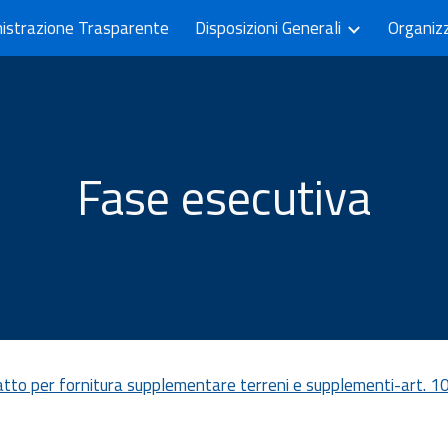
istrazione Trasparente
Disposizioni Generali
Organiz
ip to main content
Skip to navigat
Fase esecutiva
atto per fornitura supplementare terreni e supplementi-art. 