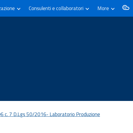
zazione
Consulenti e collaboratori
More
ion
106 c. 7 D.Lgs 50/2016- Laboratorio Produzione