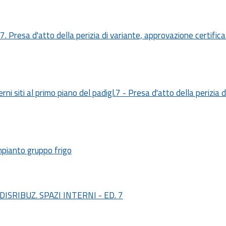
o n.7. Presa d'atto della perizia di variante, approvazione certifi
erni siti al primo piano del padigl.7 - Presa d'atto della perizia
mpianto gruppo frigo
SRIBUZ. SPAZI INTERNI - ED. 7