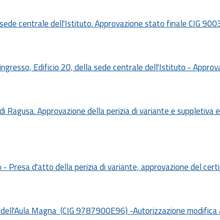
 sede centrale dell'Istituto. Approvazione stato finale CIG 90
 ingresso, Edificio 20, della sede centrale dell'Istituto - Appr
di Ragusa. Approvazione della perizia di variante e suppletiva
 - Presa d'atto della perizia di variante, approvazione del certi
zio dell'Aula Magna (CIG 9787900E96) -Autorizzazione modifica 