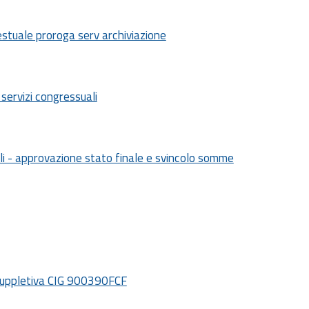
stuale proroga serv archiviazione
 servizi congressuali
li - approvazione stato finale e svincolo somme
e suppletiva CIG 900390FCF